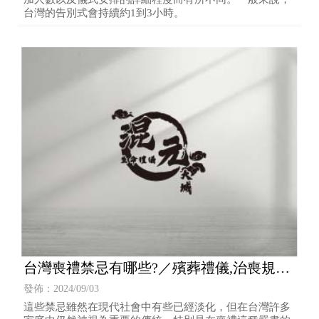
台灣的告別式會持續約1到3小時。
台灣喪禮禁忌有哪些?／殯葬禮儀,治喪規劃,
彰化塔位帶看,彰化塔位買賣,彰化殯葬規劃,
發佈：2024/09/03
彰化殯葬諮詢
這些禁忌雖然在現代社會中有些已經淡化，但在台灣許多